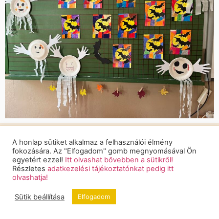
A honlap sütiket alkalmaz a felhasználói élmény
fokozására. Az "Elfogadom" gomb megnyomásával Ön
Hasznos oldalak
egyetért ezzel!
Itt olvashat bővebben a sütikről!
Részletes
adatkezelési tájékoztatónkat pedig itt
Kezdőlap
olvashatja!
Iskolánk
Sütik beállítása
Elfogadom
Alapdokumentumok