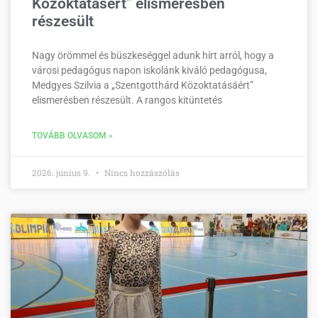
Közoktatásért” elismerésben
részesült
Nagy örömmel és büszkeséggel adunk hírt arról, hogy a
városi pedagógus napon iskolánk kiváló pedagógusa,
Medgyes Szilvia a „Szentgotthárd Közoktatásáért”
elismerésben részesült. A rangos kitüntetés
TOVÁBB OLVASOM »
2026. június 9.
Nincs hozzászólás