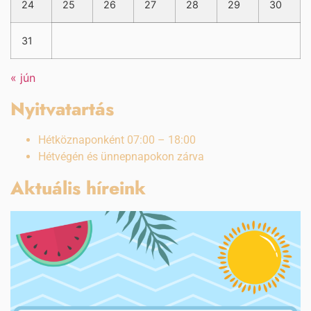
24
25
26
27
28
29
30
31
« jún
Nyitvatartás
Hétköznaponként 07:00 – 18:00
Hétvégén és ünnepnapokon zárva
Aktuális híreink