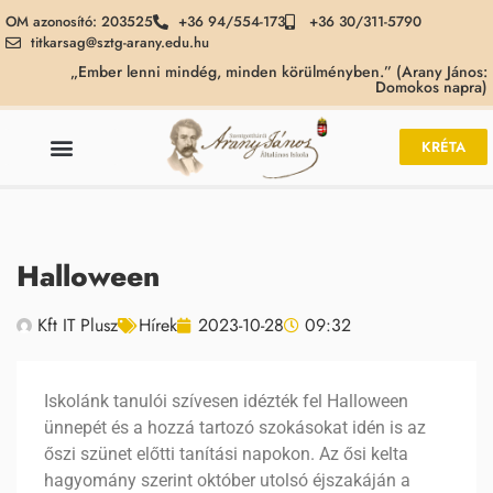
OM azonosító: 203525
+36 94/554-173
+36 30/311-5790
titkarsag@sztg-arany.edu.hu
„Ember lenni mindég, minden körülményben.” (Arany János:
Domokos napra)
KRÉTA
Halloween
Kft IT Plusz
Hírek
2023-10-28
09:32
Iskolánk tanulói szívesen idézték fel Halloween
ünnepét és a hozzá tartozó szokásokat idén is az
őszi szünet előtti tanítási napokon. Az ősi kelta
hagyomány szerint október utolsó éjszakáján a