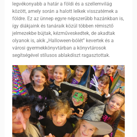
legvékonyabb a határ a földi és a szellemvilág
között, amely során a halott lelkek visszatérnek a
földre. Ez az ünnep egyre népszerűbb hazánkban is,
így diákjaink és tanáraik közül többen rémisztő
jelmezekbe bújtak, kézműveskedtek, de akadtak
olyanok is, akik „Halloween-bólét” kevertek és a
városi gyermekkönyvtárban a könyvtárosok
segítségével stílusos ablakdíszt ragasztottak.