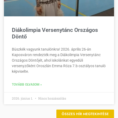
Diákolimpia Versenytánc Országos
Döntő
Büszkék vagyunk tanulónkra! 2026. április 26-án
Kaposváron rendezték meg a Diákolimpia Versenytánc
Országos Döntőjét, ahol iskolánkat egyedüli
versenyzőként Oroszlán Emma Róza 7.b osztályos tanuló
képviselte.
TOVÁBB OLVASOM »
2026. június 1.
Nincs hozzászólás
ÖSSZES HÍR MEGTEKINTÉSE