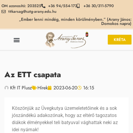
OM azonosító: 203525
+36 94/554-173
+36 30/311-5790
titkarsag@sztg-arany.edu.hu
„Ember lenni mindég, minden körülményben.” (Arany János:
Domokos napra)
KRÉTA
Az ETT csapata
Kft IT Plusz
Hírek
2023-06-20
16:15
Köszönjük az Üvegkutya üzemeletetőinek és a sok
jószándékú adakozónak, hogy az eltérő tagozatos
diákok élményekkel teli batyuval vághattak neki az
idei nyárnak!