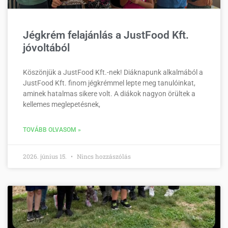
Jégkrém felajánlás a JustFood Kft.
jóvoltából
Köszönjük a JustFood Kft.-nek! Diáknapunk alkalmából a
JustFood Kft. finom jégkrémmel lepte meg tanulóinkat,
aminek hatalmas sikere volt. A diákok nagyon örültek a
kellemes meglepetésnek,
TOVÁBB OLVASOM »
2026. június 15.
Nincs hozzászólás