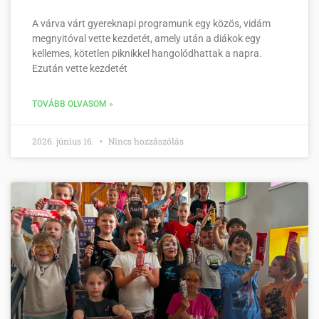
A várva várt gyereknapi programunk egy közös, vidám
megnyitóval vette kezdetét, amely után a diákok egy
kellemes, kötetlen piknikkel hangolódhattak a napra.
Ezután vette kezdetét
TOVÁBB OLVASOM »
2026. június 16.
Nincs hozzászólás