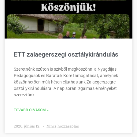
ETT zalaegerszegi osztálykirándulás
Szeretnénk ezúton is szívből megköszönni a Nyugdíjas
Pedagógusok és Barátaik Köre támogatását, amelynek
köszönhetően múlt héten eljuthattunk Zalaegerszegre
osztálykirándulásra. A nap során izgalmas élményeket
szereztünk
TOVÁBB OLVASOM »
2026. június 12.
Nincs hozzászólás