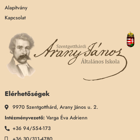
Alapítvány
Kapcsolat
Elérhetőségek
9970 Szentgotthárd, Arany János u. 2.
Intézményvezető:
Varga Éva Adrienn
+36 94/554-173
+36 30/311-4780