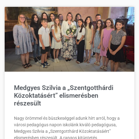
Medgyes Szilvia a „Szentgotthárdi
Közoktatásért” elismerésben
részesült
Nagy örömmel és büszkeséggel adunk hírt arról, hogy a
városi pedagógus napon iskolánk kiváló pedagógusa,
Medgyes Szilvia a „Szentgotthárd Közoktatásáért”
elismerésben részesült. A rangos kitüntetés