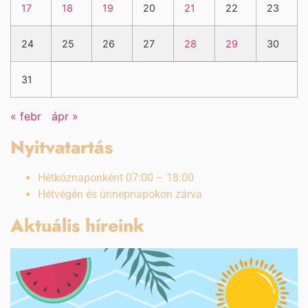
17
18
19
20
21
22
23
24
25
26
27
28
29
30
31
« febr
ápr »
Nyitvatartás
Hétköznaponként 07:00 – 18:00
Hétvégén és ünnepnapokon zárva
Aktuális híreink