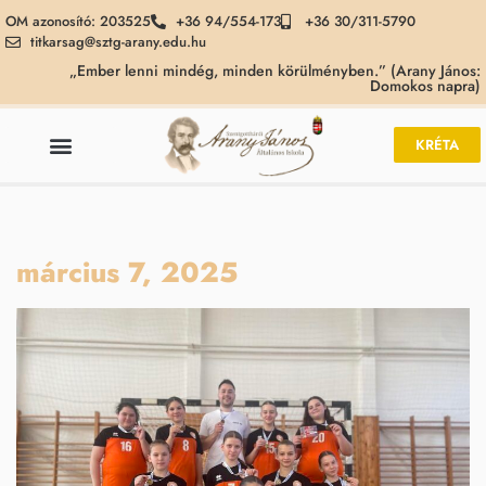
OM azonosító: 203525
+36 94/554-173
+36 30/311-5790
titkarsag@sztg-arany.edu.hu
„Ember lenni mindég, minden körülményben.” (Arany János:
Domokos napra)
KRÉTA
március 7, 2025