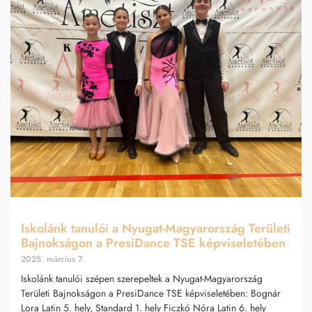
Iskolánk tanulói a Nyugat-Magyarország Területi
Bajnokságon a PresiDance TSE képviseletében
2025. március 7.
Iskolánk tanulói szépen szerepeltek a Nyugat-Magyarország
Területi Bajnokságon a PresiDance TSE képviseletében: Bognár
Lora Latin 5. hely, Standard 1. hely Ficzkó Nóra Latin 6. hely