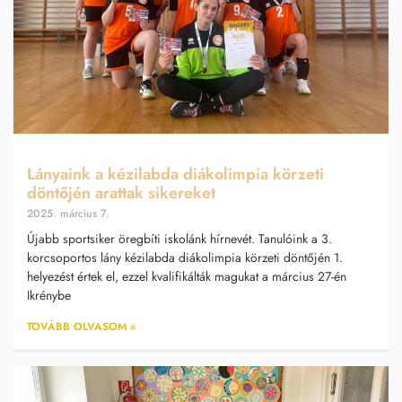
Lányaink a kézilabda diákolimpia körzeti
döntőjén arattak sikereket
2025. március 7.
Újabb sportsiker öregbíti iskolánk hírnevét. Tanulóink a 3.
korcsoportos lány kézilabda diákolimpia körzeti döntőjén 1.
helyezést értek el, ezzel kvalifikálták magukat a március 27-én
Ikrénybe
TOVÁBB OLVASOM »