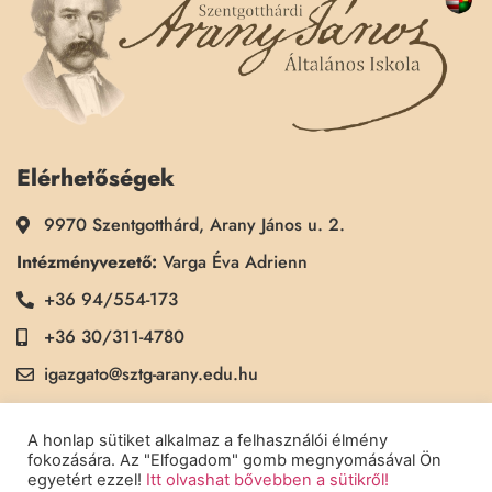
Elérhetőségek
9970 Szentgotthárd, Arany János u. 2.
Intézményvezető:
Varga Éva Adrienn
+36 94/554-173
+36 30/311-4780
igazgato@sztg-arany.edu.hu
Titkárság:
Kimmel Kinga
A honlap sütiket alkalmaz a felhasználói élmény
+36 30/311-5790
fokozására. Az "Elfogadom" gomb megnyomásával Ön
egyetért ezzel!
Itt olvashat bővebben a sütikről!
titkarsag@sztg-arany.edu.hu