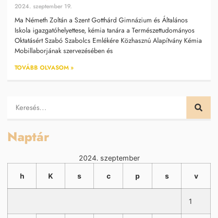
2024. szeptember 19.
Ma Németh Zoltán a Szent Gotthárd Gimnázium és Általános
Iskola igazgatóhelyettese, kémia tanára a Természettudományos
Oktatásért Szabó Szabolcs Emlékére Közhasznú Alapítvány Kémia
Mobillaborjának szervezésében és
TOVÁBB OLVASOM »
Naptár
2024. szeptember
h
K
s
c
p
s
v
1