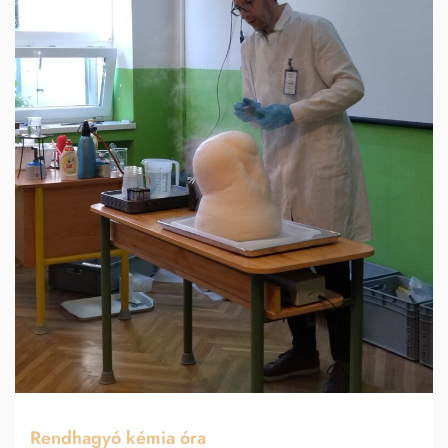
Rendhagyó kémia óra