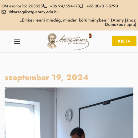
OM azonosító: 203525
+36 94/554-173
+36 30/311-5790
titkarsag@sztg-arany.edu.hu
„Ember lenni mindég, minden körülményben.” (Arany János:
Domokos napra)
KRÉTA
szeptember 19, 2024