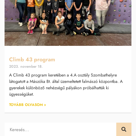
Climb 43 program
2023. november 18.
A Climb 43 program keretében a 4.A osztály Szombathelyre
látogatott a Mászóka Bt. által üzemeltetett falmászó központba. A
gyerekek különböző nehézségű pályákon próbálhatták ki
ügyességüket.
TOVÁBB OLVASOM »