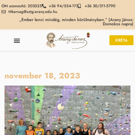
OM azonosító: 203525
+36 94/554-173
+36 30/311-5790
titkarsag@sztg-arany.edu.hu
„Ember lenni mindég, minden körülményben.” (Arany János:
Domokos napra)
KRÉTA
november 18, 2023