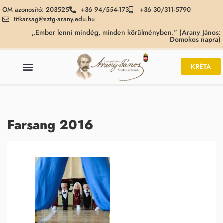
OM azonosító: 203525
+36 94/554-173
+36 30/311-5790
titkarsag@sztg-arany.edu.hu
„Ember lenni mindég, minden körülményben.” (Arany János:
Domokos napra)
KRÉTA
Farsang 2016