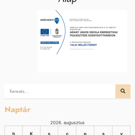
Naptár
2026. augusztus
h
K
s
c
p
s
v