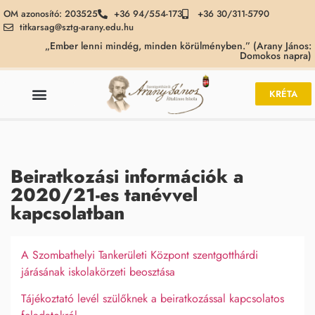
OM azonosító: 203525
+36 94/554-173
+36 30/311-5790
titkarsag@sztg-arany.edu.hu
„Ember lenni mindég, minden körülményben.” (Arany János:
Domokos napra)
KRÉTA
Beiratkozási információk a
2020/21-es tanévvel
kapcsolatban
A Szombathelyi Tankerületi Központ szentgotthárdi
járásának iskolakörzeti beosztása
Tájékoztató levél szülőknek a beiratkozással kapcsolatos