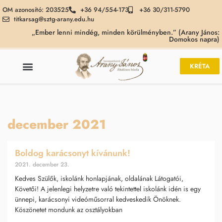
OM azonosító: 203525
+36 94/554-173
+36 30/311-5790
titkarsag@sztg-arany.edu.hu
„Ember lenni mindég, minden körülményben.” (Arany János:
Domokos napra)
KRÉTA
december 2021
Boldog karácsonyt kívánunk!
2021. december 23.
Kedves Szülők, iskolánk honlapjának, oldalának Látogatói,
Követői! A jelenlegi helyzetre való tekintettel iskolánk idén is egy
ünnepi, karácsonyi videóműsorral kedveskedik Önöknek.
Köszönetet mondunk az osztályokban