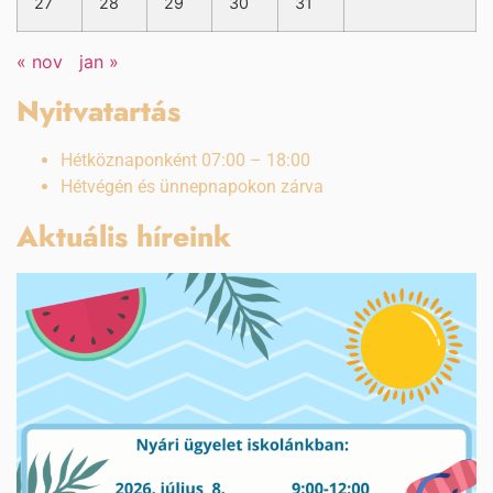
27
28
29
30
31
« nov
jan »
Nyitvatartás
Hétköznaponként 07:00 – 18:00
Hétvégén és ünnepnapokon zárva
Aktuális híreink