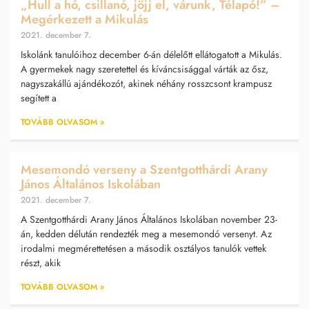
„Hull a hó, csillanó, jöjj el, várunk, Télapó!” –
Megérkezett a Mikulás
2021. december 7.
Iskolánk tanulóihoz december 6-án délelőtt ellátogatott a Mikulás.
A gyermekek nagy szeretettel és kíváncsisággal várták az ősz,
nagyszakállú ajándékozót, akinek néhány rosszcsont krampusz
segített a
TOVÁBB OLVASOM »
Mesemondó verseny a Szentgotthárdi Arany
János Általános Iskolában
2021. december 7.
A Szentgotthárdi Arany János Általános Iskolában november 23-
án, kedden délután rendezték meg a mesemondó versenyt. Az
irodalmi megmérettetésen a második osztályos tanulók vettek
részt, akik
TOVÁBB OLVASOM »